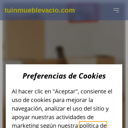
tuinmueblevacio.com
DESMONTAJE DE
Preferencias de Cookies
RÓTULOS O
Al hacer clic en "Aceptar", consiente el
CARTELES
uso de cookies para mejorar la
navegación, analizar el uso del sitio y
PUBLICITARIOS DE
apoyar nuestras actividades de
marketing según nuestra
política de