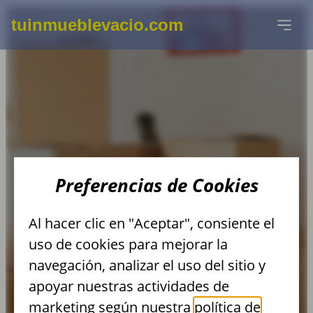
tuinmueblevacio.com
RECOGIDA DE
Preferencias de Cookies
ORDENADORES
Al hacer clic en "Aceptar", consiente el
VIEJOS, IMPRESORAS,
uso de cookies para mejorar la
navegación, analizar el uso del sitio y
TECLADOS,
apoyar nuestras actividades de
marketing según nuestra
política de