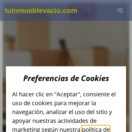
tuinmueblevacio.com
DESMONTAJE Y
Preferencias de Cookies
RETIRADA DE AIRE
Al hacer clic en "Aceptar", consiente el
ACONDICIONADO
uso de cookies para mejorar la
navegación, analizar el uso del sitio y
apoyar nuestras actividades de
marketing según nuestra
política de