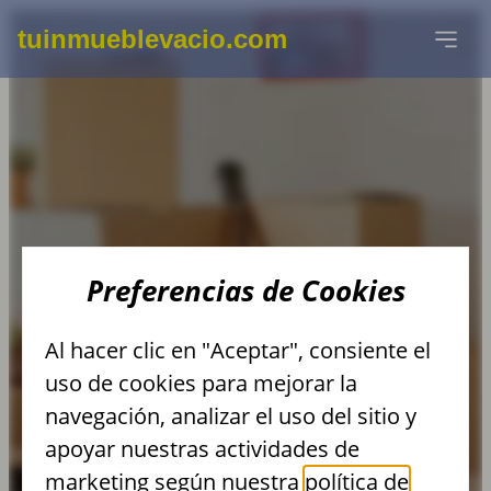
tuinmueblevacio.com
DESMONTAJE Y
Preferencias de Cookies
RETIRADA DE
Al hacer clic en "Aceptar", consiente el
MAMPARAS DE
uso de cookies para mejorar la
navegación, analizar el uso del sitio y
OFICINAS
apoyar nuestras actividades de
marketing según nuestra
política de