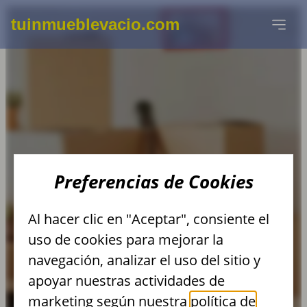
tuinmueblevacio.com
DESMONTAJE Y
Preferencias de Cookies
RECOGIDA DE
Al hacer clic en "Aceptar", consiente el
MAQUINARIAS EN
uso de cookies para mejorar la
navegación, analizar el uso del sitio y
MADRID
apoyar nuestras actividades de
marketing según nuestra
política de